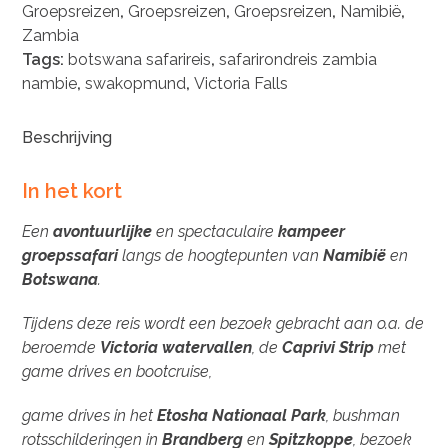
Groepsreizen
,
Groepsreizen
,
Groepsreizen
,
Namibië
,
Zambia
Tags:
botswana safarireis
,
safarirondreis zambia
nambie
,
swakopmund
,
Victoria Falls
Beschrijving
In het kort
Een
avontuurlijke
en spectaculaire
kampeer
groepssafari
langs de hoogtepunten van
Namibië
en
Botswana
.
Tijdens deze reis wordt een bezoek gebracht aan o.a. de
beroemde
Victoria watervallen
, de
Caprivi Strip
met
game drives en bootcruise,
game drives in het
Etosha Nationaal Park
, bushman
rotsschilderingen in
Brandberg
en
Spitzkoppe
, bezoek