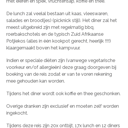
met eieren en spek, vruchtensap, koffie en thee.
De lunch zal veelal bestaan uit kaas, vleeswaren,
salades en brood(jes) (picknick stijl). Het diner zal het
meest uitgebreid zijn met regelmatig bbq,
roerbakschotels en de typisch Zuid Afrikaanse
Potjiekos (alles in één kookpot gerecht, heerlijk !!!!)
klaargemaakt boven het kampvuur.
Indien er speciale diëten zijn (vanwege vegetarische
voorkeur en/of allergieën) deze graag doorgeven bij
boeking van de reis zodat er van te voren rekening
mee gehouden kan worden.
Tijdens het diner wordt ook koffie en thee geschonken.
Overige dranken zijn exclusief en moeten zelf worden
ingekocht.
Tijdens deze reis zijn 20x ontbijt, 17x lunch en 12 diners