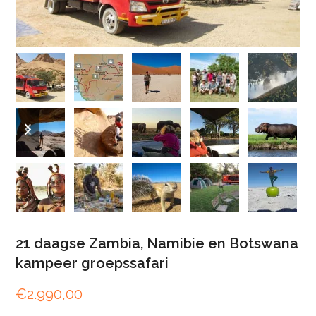
previous
next
slide
slide
21 daagse Zambia, Namibie en Botswana
kampeer groepssafari
€
2.990,00