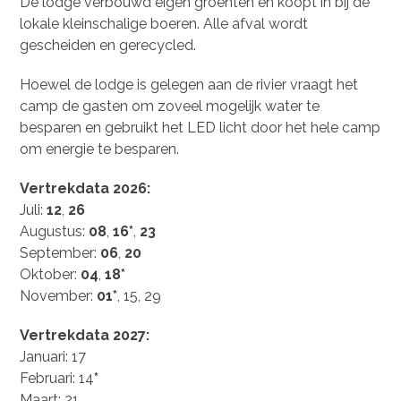
De lodge verbouwd eigen groenten en koopt in bij de
lokale kleinschalige boeren. Alle afval wordt
gescheiden en gerecycled.
Hoewel de lodge is gelegen aan de rivier vraagt het
camp de gasten om zoveel mogelijk water te
besparen en gebruikt het LED licht door het hele camp
om energie te besparen.
Vertrekdata 2026:
Juli:
12
,
26
Augustus:
08
,
16*
,
23
September:
06
,
20
Oktober:
04
,
18*
November:
01*
, 15, 29
Vertrekdata 2027:
Januari: 17
Februari: 14
*
Maart: 21