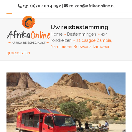
Overslaan
+31 (0)70 40 14 092
|
reizen@afrikaonline.nl
naar
hoofdinhoud
Open
Sluit
Uw reisbestemming
mobiel
mobiel
Home
»
Bestemmingen
»
4x4
menu
menu
rondreizen
»
21 daagse Zambia,
Namibie en Botswana kampeer
groepssafari