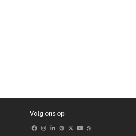
Volg ons op
Facebook
Instagram
LinkedIn
Pinterest
Twitter
YouTube
RSS
(deprecated)