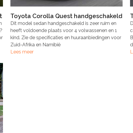
t
Toyota Corolla Quest handgeschakeld
n
Dit model sedan handgeschakeld is zeer ruim en
D
?
heeft voldoende plaats voor 4 volwassenen en 1
c
or
kind. Zie de specificaties en huuraanbiedingen voor
B
Zuid-Afrika en Namibië
d
Lees meer
L