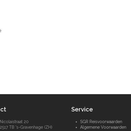
e
ct
Service
Nicolaistraat 20
SGR Reisvoorwaarden
2517 TB 's-Gravenhage (ZH)
Algemene Voorwaarden