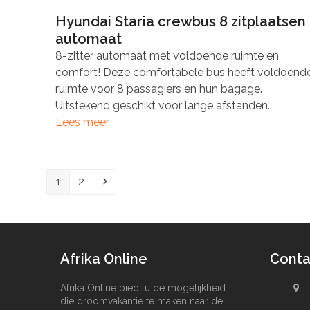
Hyundai Staria crewbus 8 zitplaatsen
automaat
8-zitter automaat met voldoende ruimte en
comfort! Deze comfortabele bus heeft voldoend
ruimte voor 8 passagiers en hun bagage.
Uitstekend geschikt voor lange afstanden.
Lees meer
Pagina
Pagina
Volgende
1
2
Afrika Online
Conta
Afrika Online biedt u de mogelijkheid
die droomvakantie te maken naar de