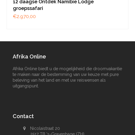
12 daagse Ontdek Namibie Lodge
groepssafari
€
2.970,00
Afrika Online
Afrika Online biedt u de mogelijkheid die droomvakantie
te maken naar de bestemming van uw keuze met pure
beleving van het land en met uw reiswensen als
uitgangspunt.
Contact
Nicolaistraat 20
2517 TB 's-Gravenhage (ZH)