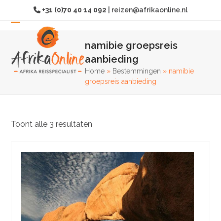
Overslaan
+31 (0)70 40 14 092
|
reizen@afrikaonline.nl
naar
hoofdinhoud
Open
Sluit
namibie groepsreis
mobiel
mobiel
aanbieding
menu
menu
Home
»
Bestemmingen
»
namibie
groepsreis aanbieding
Toont alle 3 resultaten