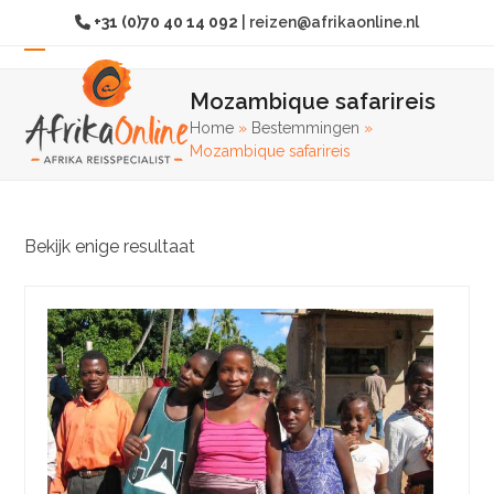
Overslaan
+31 (0)70 40 14 092
|
reizen@afrikaonline.nl
naar
hoofdinhoud
Open
Sluit
Mozambique safarireis
mobiel
mobiel
Home
»
Bestemmingen
»
menu
menu
Mozambique safarireis
Bekijk enige resultaat