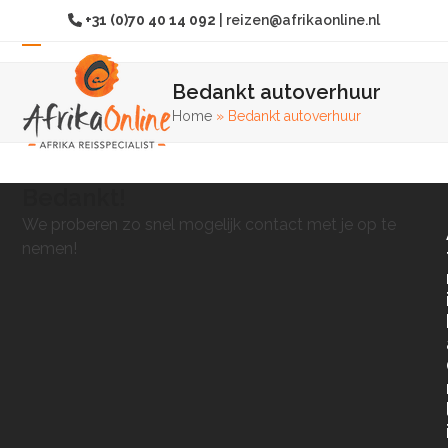
Overslaan
+31 (0)70 40 14 092
|
reizen@afrikaonline.nl
naar
hoofdinhoud
Open
Sluit
Bedankt autoverhuur
mobiel
mobiel
Home
»
Bedankt autoverhuur
menu
menu
Bedankt!
We proberen zo snel mogelijk contact met je op te
nemen!