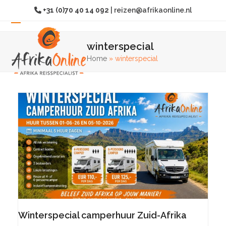
Overslaan
+31 (0)70 40 14 092
|
reizen@afrikaonline.nl
naar
hoofdinhoud
Open
Sluit
winterspecial
mobiel
mobiel
Home
»
winterspecial
menu
menu
Winterspecial camperhuur Zuid-Afrika